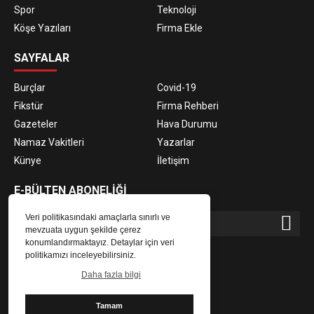
Spor
Teknoloji
Köşe Yazıları
Firma Ekle
SAYFALAR
Burçlar
Covid-19
Fikstür
Firma Rehberi
Gazeteler
Hava Durumu
Namaz Vakitleri
Yazarlar
Künye
İletişim
E-BÜLTEN ABONELİĞİ
Veri politikasındaki amaçlarla sınırlı ve
mevzuata uygun şekilde çerez
konumlandırmaktayız. Detaylar için veri
E-Bülten aboneliği ile haberlere daha hızlı erişin.
politikamızı inceleyebilirsiniz.
Daha fazla bilgi
Tamam