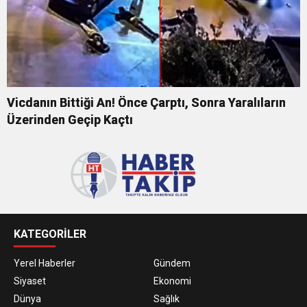
Vicdanın Bittiği An! Önce Çarptı, Sonra Yaralıların
Üzerinden Geçip Kaçtı
KATEGORİLER
Yerel Haberler
Gündem
Siyaset
Ekonomi
Dünya
Sağlık