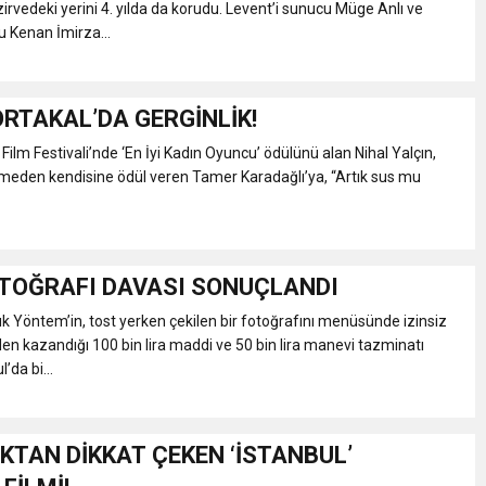
zirvedeki yerini 4. yılda da korudu. Levent’i sunucu Müge Anlı ve
 Kenan İmirza...
ORTAKAL’DA GERGİNLİK!
 Film Festivali’nde ‘En İyi Kadın Oyuncu’ ödülünü alan Nihal Yalçın,
meden kendisine ödül veren Tamer Karadağlı’ya, “Artık sus mu
TOĞRAFI DAVASI SONUÇLANDI
uk Yöntem’in, tost yerken çekilen bir fotoğrafını menüsünde izinsiz
en kazandığı 100 bin lira maddi ve 50 bin lira manevi tazminatı
’da bi...
KTAN DİKKAT ÇEKEN ‘İSTANBUL’