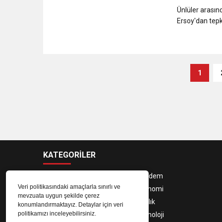
Ünlüler arasın
Ersoy'dan tepk
1
KATEGORİLER
Yerel Haberler
Gündem
Veri politikasındaki amaçlarla sınırlı ve
Siyaset
Ekonomi
mevzuata uygun şekilde çerez
Dünya
Sağlık
konumlandırmaktayız. Detaylar için veri
politikamızı inceleyebilirsiniz.
Spor
Teknoloji