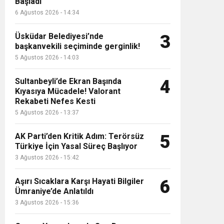
Başladı
6 Ağustos 2026 - 14:34
Üsküdar Belediyesi’nde
3
başkanvekili seçiminde gerginlik!
5 Ağustos 2026 - 14:03
Sultanbeyli’de Ekran Başında
4
Kıyasıya Mücadele! Valorant
Rekabeti Nefes Kesti
Pendikli Doktorlardan Türkiye’de Bir 
5 Ağustos 2026 - 13:37
ülkemiz için bir umut ışığı”
AK Parti’den Kritik Adım: Terörsüz
5
Türkiye İçin Yasal Süreç Başlıyor
3 Ağustos 2026 - 15:42
Aşırı Sıcaklara Karşı Hayati Bilgiler
6
Ümraniye’de Anlatıldı
3 Ağustos 2026 - 15:36