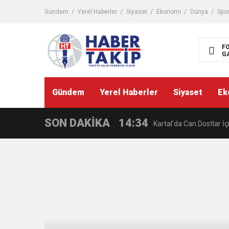
malatya
oto
Gündem
Yerel Haberler
Siyaset
Ekonomi
Dünya
Spo
kiralama
parça
eşya
taşıma
F
canlı
G
11:05
casino
Herkesi bıktıran 0850’l
siteleri
casino
siteleri
13:47
Gündem
Yerel Haberler
Siyaset
Ek
Okullarda yeni güvenlik
sex
shop
slot
siteleri
SON DAKİKA
14:34
Kartal’da Can Dostlar İç
deneme
bonusu
veren
siteler
14:03
Üsküdar Belediyesi’nde 
13:37
Sultanbeyli’de Ekran Ba
15:42
AK Parti’den Kritik Adım