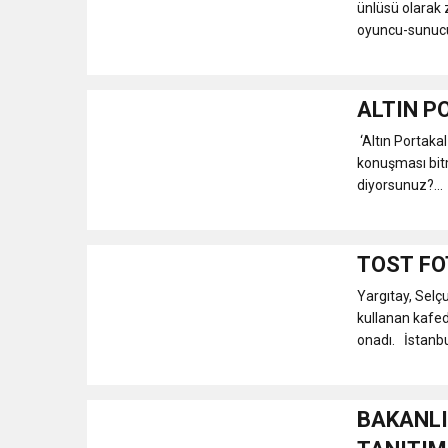
ünlüsü olarak 
oyuncu-sunucu
ALTIN P
‘Altın Portakal
konuşması bit
diyorsunuz?...
TOST FO
Yargıtay, Selç
kullanan kafed
onadı. İstanbul
BAKANLI