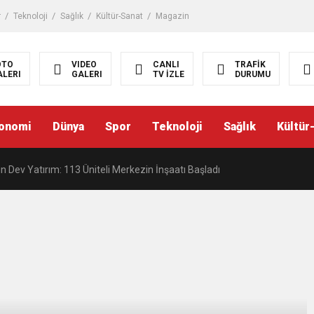
r
Teknoloji
Sağlık
Kültür-Sanat
Magazin
OTO
VIDEO
CANLI
TRAFİK
ALERI
GALERI
TV İZLE
DURUMU
i numaralara operasyon! 26 şüpheli yakalandı
onomi
Dünya
Spor
Teknoloji
Sağlık
Kültür
 dönemi: 30 bin personel alınacak
in Dev Yatırım: 113 Üniteli Merkezin İnşaatı Başladı
başkanvekili seçiminde gerginlik!
şında Kıyasıya Mücadele! Valorant Rekabeti Nefes Kesti
: Terörsüz Türkiye İçin Yasal Süreç Başlıyor