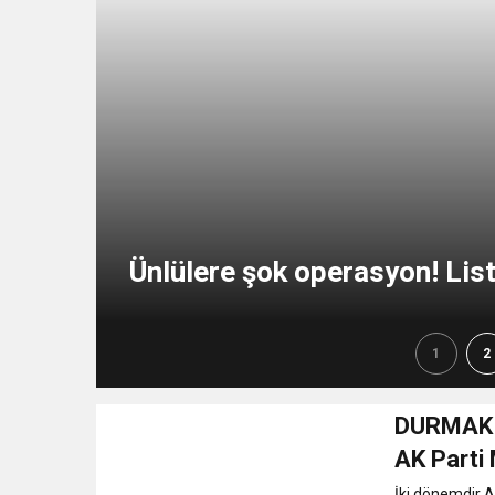
15:36
Aşırı Sıcaklara Karşı Hay
14:09
Orman Yangınlarında So
14:00
Vicdanın Bittiği An! Önc
13:49
CHP’den AK Parti’ye geç
Ünlülere şok operasyon! List
11:05
Herkesi bıktıran 0850’l
1
2
13:47
Okullarda yeni güvenlik
DURMAK 
AK Parti 
İki dönemdir AK