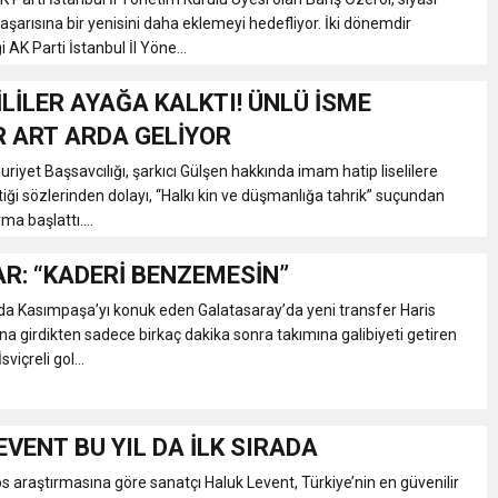
aşarısına bir yenisini daha eklemeyi hedefliyor. İki dönemdir
i AK Parti İstanbul İl Yöne...
İLİLER AYAĞA KALKTI! ÜNLÜ İSME
R ART ARDA GELİYOR
riyet Başsavcılığı, şarkıcı Gülşen hakkında imam hatip liselilere
tiği sözlerinden dolayı, “Halkı kin ve düşmanlığa tahrik” suçundan
a başlattı....
R: “KADERİ BENZEMESİN”
da Kasımpaşa’yı konuk eden Galatasaray’da yeni transfer Haris
na girdikten sadece birkaç dakika sonra takımına galibiyeti getiren
İsviçreli gol...
EVENT BU YIL DA İLK SIRADA
s araştırmasına göre sanatçı Haluk Levent, Türkiye’nin en güvenilir