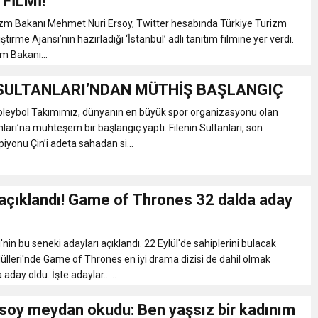
FİLMİ!
izm Bakanı Mehmet Nuri Ersoy, Twitter hesabında Türkiye Turizm
ştirme Ajansı’nın hazırladığı ‘İstanbul’ adlı tanıtım filmine yer verdi.
zm Bakanı...
 SULTANLARI’NDAN MÜTHİŞ BAŞLANGIÇ
Voleybol Takımımız, dünyanın en büyük spor organizasyonu olan
ları’na muhteşem bir başlangıç yaptı. Filenin Sultanları, son
iyonu Çin’i adeta sahadan si...
çıklandı! Game of Thrones 32 dalda aday
nin bu seneki adayları açıklandı. 22 Eylül'de sahiplerini bulacak
leri'nde Game of Thrones en iyi drama dizisi de dahil olmak
aday oldu. İşte adaylar......
rsoy meydan okudu: Ben yaşsız bir kadınım