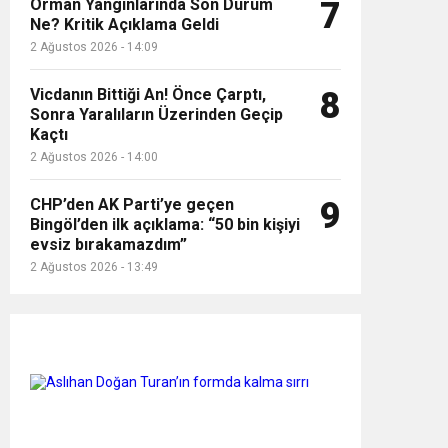
Orman Yangınlarında Son Durum
7
Ne? Kritik Açıklama Geldi
2 Ağustos 2026 - 14:09
Vicdanın Bittiği An! Önce Çarptı,
8
Sonra Yaralıların Üzerinden Geçip
Kaçtı
2 Ağustos 2026 - 14:00
CHP’den AK Parti’ye geçen
9
Bingöl’den ilk açıklama: “50 bin kişiyi
evsiz bırakamazdım”
2 Ağustos 2026 - 13:49
Foto Galeri
Tümünü Gör