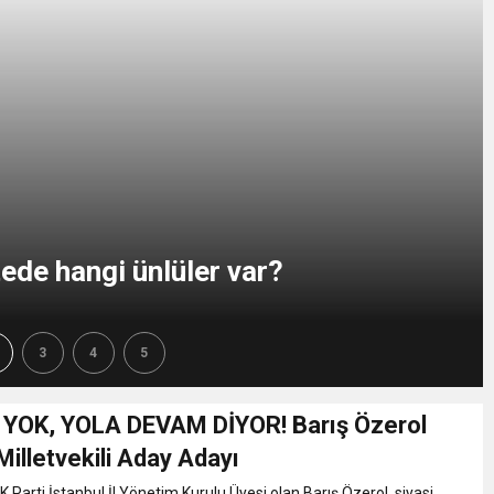
ati Bilgiler Ümraniye’de Anlatıldı
n Durum Ne? Kritik Açıklama Geldi
e Çarptı, Sonra Yaralıların Üzerinden Geçip Kaçtı
en Bingöl’den ilk açıklama: “50 bin kişiyi evsiz bırakamazdım”
ede hangi ünlüler var?
i numaralara operasyon! 26 şüpheli yakalandı
3
4
5
 dönemi: 30 bin personel alınacak
YOK, YOLA DEVAM DİYOR! Barış Özerol
Milletvekili Aday Adayı
 Parti İstanbul İl Yönetim Kurulu Üyesi olan Barış Özerol, siyasi