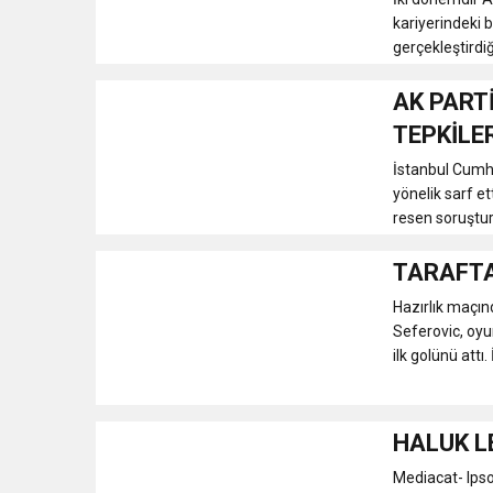
kariyerindeki b
gerçekleştirdiğ
AK PART
TEPKİLE
İstanbul Cumhu
yönelik sarf et
resen soruşturm
TARAFTA
Hazırlık maçın
Seferovic, oyu
ilk golünü attı. 
HALUK L
Mediacat- Ipso