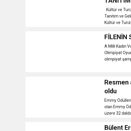
TANITIM 
Kültür ve Tur
Tanıtım ve Geli
Kültür ve Turi
FİLENİN
A Milli Kadın 
Olimpiyat Oyun
olimpiyat şamp
Resmen a
oldu
Emmy Ödülleri'
olan Emmy Ödül
üzere 32 dalda 
Bülent E