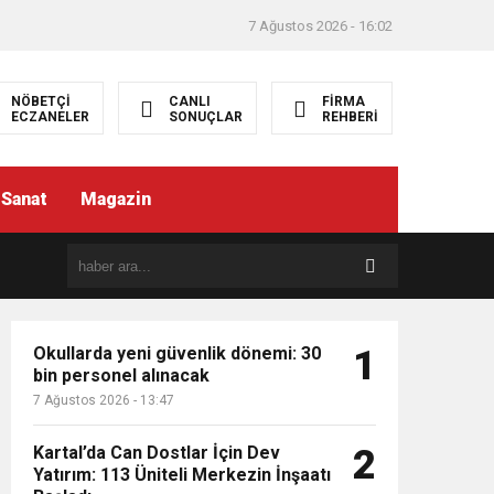
7 Ağustos 2026 - 16:02
NÖBETÇİ
CANLI
FİRMA
ECZANELER
SONUÇLAR
REHBERİ
-Sanat
Magazin
Okullarda yeni güvenlik dönemi: 30
1
bin personel alınacak
7 Ağustos 2026 - 13:47
Kartal’da Can Dostlar İçin Dev
2
Yatırım: 113 Üniteli Merkezin İnşaatı