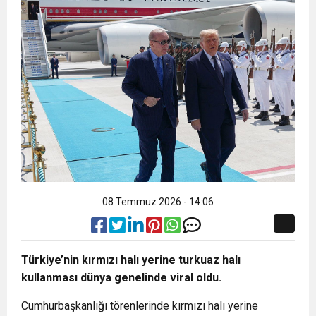
13:49
CHP’den AK Parti’ye geçen Bingöl’den ilk
Yaralıların Üzerinden Geçip Kaçtı
11:05
Herkesi bıktıran 0850’li numaralara operasyon!
açıklama: “50 bin kişiyi evsiz bırakamazdım”
13:47
Okullarda yeni güvenlik dönemi: 30 bin
26 şüpheli yakalandı
personel alınacak
08 Temmuz 2026 - 14:06
Türkiye’nin kırmızı halı yerine turkuaz halı
kullanması dünya genelinde viral oldu.
Cumhurbaşkanlığı törenlerinde kırmızı halı yerine