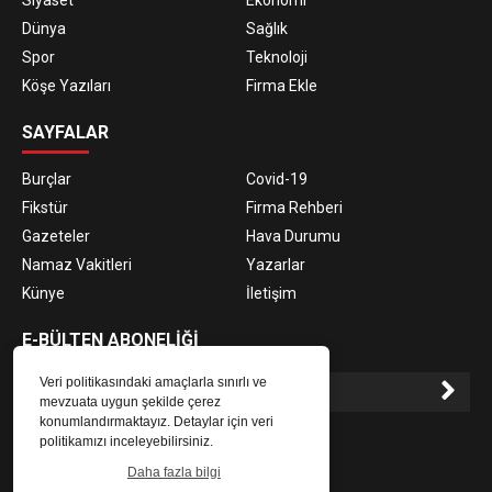
Dünya
Sağlık
Spor
Teknoloji
Köşe Yazıları
Firma Ekle
SAYFALAR
Burçlar
Covid-19
Fikstür
Firma Rehberi
Gazeteler
Hava Durumu
Namaz Vakitleri
Yazarlar
Künye
İletişim
E-BÜLTEN ABONELİĞİ
Veri politikasındaki amaçlarla sınırlı ve
mevzuata uygun şekilde çerez
konumlandırmaktayız. Detaylar için veri
E-Bülten aboneliği ile haberlere daha hızlı erişin.
politikamızı inceleyebilirsiniz.
Daha fazla bilgi